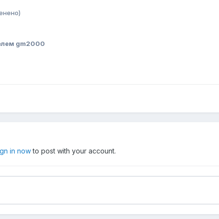
енено)
елем gm2000
ign in now
to post with your account.