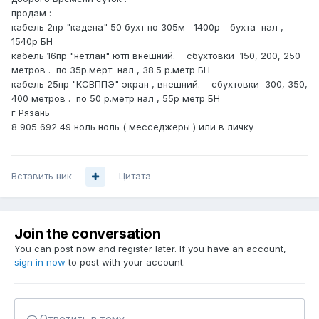
продам :
кабель 2пр "кадена" 50 бухт по 305м 1400р - бухта нал ,
1540р БН
кабель 16пр "нетлан" ютп внешний. сбухтовки 150, 200, 250
метров . по 35р.мерт нал , 38.5 р.метр БН
кабель 25пр "КСВППЭ" экран , внешний. сбухтовки 300, 350,
400 метров . по 50 р.метр нал , 55р метр БН
г Рязань
8 905 692 49 ноль ноль ( месседжеры ) или в личку
Вставить ник
Цитата
Join the conversation
You can post now and register later. If you have an account,
sign in now
to post with your account.
Ответить в тему...