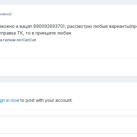
енено)
у(можно и вацап 89009269370), рассмотрю любые варианты(пре
правка ТК, то в принципе любая.
ателем mrCatCat
ign in now
to post with your account.