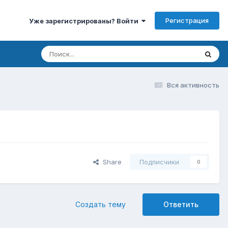
Регистрация
Уже зарегистрированы? Войти
Вся активность
Share
Подписчики
0
Создать тему
Ответить