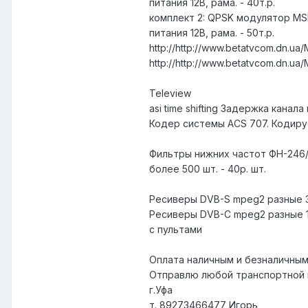
питания 12В, рама. - 40т.р.
комплект 2: QPSK модулятор MS
питания 12В, рама. - 50т.р.
http://http://www.betatvcom.dn.ua/
http://http://www.betatvcom.dn.ua
Teleview
asi time shifting Задержка кана
Кодер системы ACS 707. Кодиру
Фильтры нижних частот ФН-246/
более 500 шт. - 40р. шт.
Ресиверы DVB-S mpeg2 разные 3
Ресиверы DVB-C mpeg2 разные 1
с пультами
Оплата наличным и безналичным
Отправлю любой транспортной 
г.Уфа
т. 89273466477 Игорь