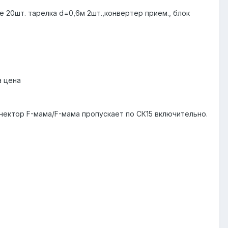
20шт. тарелка d=0,6м 2шт.,конвертер прием., блок
а цена
нектор F-мама/F-мама пропускает по СК15 включительно.