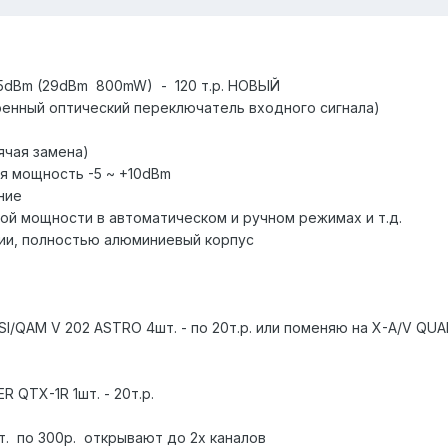
25dBm (29dBm 800mW) - 120 т.р. НОВЫЙ
оенный оптический переключатель входного сигнала)
ячая замена)
я мощность -5 ~ +10dBm
ние
ой мощности в автоматическом и ручном режимах и т.д.
ии, полностью алюминиевый корпус
/QAM V 202 ASTRO 4шт. - по 20т.р. или поменяю на X-A/V QU
QTX-1R 1шт. - 20т.р.
шт. по 300р. открывают до 2х каналов