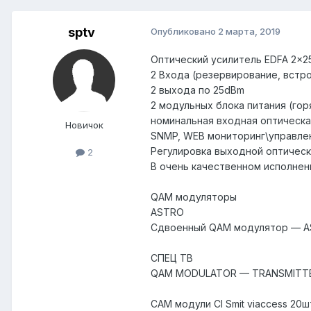
sptv
Опубликовано
2 марта, 2019
Оптический усилитель EDFA 2x
2 Входа (резервирование, встр
2 выхода по 25dBm
2 модульных блока питания (гор
номинальная входная оптическа
Новичок
SNMP, WEB мониторинг\управле
Регулировка выходной оптическ
2
В очень качественном исполнен
QAM модуляторы
ASTRO
Сдвоенный QAM модулятор — ASI
СПЕЦ ТВ
QAM MODULATOR — TRANSMITTER 
CAM модули CI Smit viaccess 20