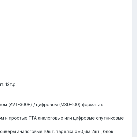
. 12т.р.
говом (AVT-300F) / цифровом (MSD-100) форматах
ом и простые FTA аналоговые или цифровые спутниковые
иверы аналоговые 10шт. тарелка d=0,6м 2шт., блок