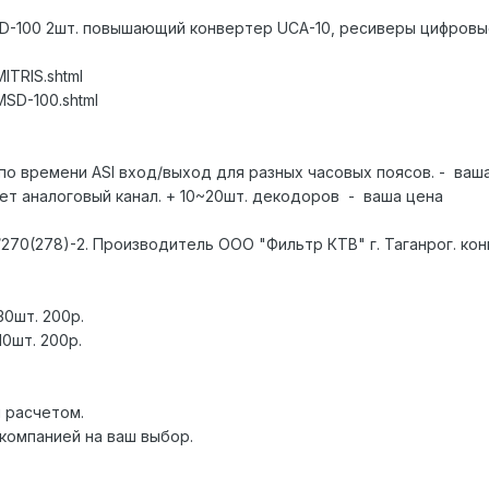
D-100 2шт. повышающий конвертер UCA-10, ресиверы цифровые 
MITRIS.shtml
/MSD-100.shtml
ла по времени ASI вход/выход для разных часовых поясов. - ваш
ет аналоговый канал. + 10~20шт. декодоров - ваша цена
270(278)-2. Производитель ООО "Фильтр КТВ" г. Таганрог. кон
0шт. 200р.
0шт. 200р.
 расчетом.
компанией на ваш выбор.