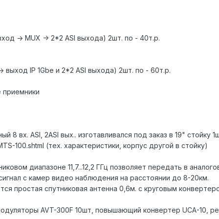
вход -> MUX -> 2*2 ASI выхода) 2шт. по - 40т.р.
> выход IP 1Gbe и 2*2 ASI выхода) 2шт. по - 60т.р.
 приемники
8 вх. ASI, 2ASI вых.. изготавливался под заказ в 19" стойку 1шт
a/MTS-100.shtml (тех. характеристики, корпус другой в стойку)
никовом диапазоне 11,7...12,2 ГГц позволяет передать в анало
сигнал с камер видео наблюдения на расстоянии до 8-20км.
тся простая спутниковая антенна 0,6м. с круговым конвертер
 модуляторы AVT-300F 10шт, повышающий конвертер UCA-10, рес