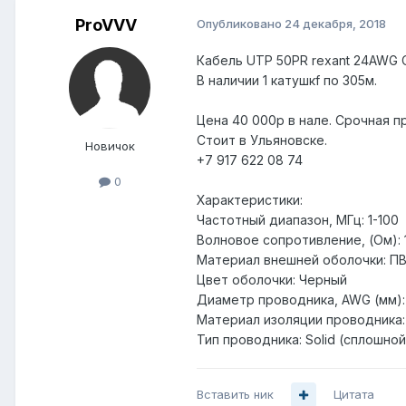
ProVVV
Опубликовано
24 декабря, 2018
Кабель UTP 50PR rexant 24AWG C
В наличии 1 катушкf по 305м.
Цена 40 000р в нале. Срочная п
Стоит в Ульяновске.
Новичок
+7 917 622 08 74
0
Характеристики:
Частотный диапазон, МГц: 1-100
Волновое сопротивление, (Ом): 
Материал внешней оболочки: П
Цвет оболочки: Черный
Диаметр проводника, AWG (мм): 
Материал изоляции проводника:
Тип проводника: Solid (сплошно
Вставить ник
Цитата