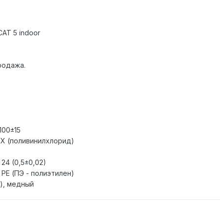
AT 5 indoor
родажа.
100±15
ВХ (поливинилхлорид)
24 (0,5±0,02)
 PE (ПЭ - полиэтилен)
й), медный