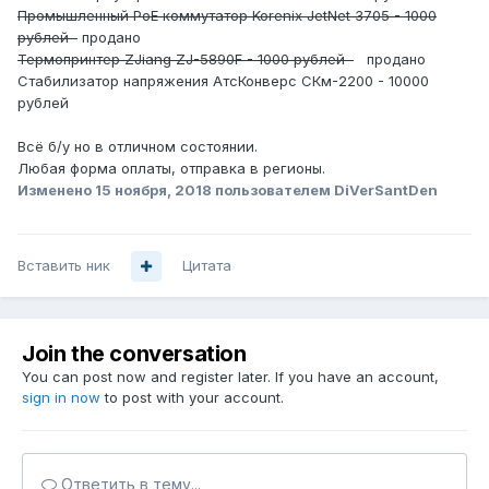
Промышленный PoE коммутатор Korenix JetNet 3705 - 1000
рублей
продано
Термопринтер ZJiang ZJ-5890F - 1000 рублей
продано
Стабилизатор напряжения АтсКонверс СКм-2200 - 10000
рублей
Всё б/у но в отличном состоянии.
Любая форма оплаты, отправка в регионы.
Изменено
15 ноября, 2018
пользователем DiVerSantDen
Вставить ник
Цитата
Join the conversation
You can post now and register later. If you have an account,
sign in now
to post with your account.
Ответить в тему...