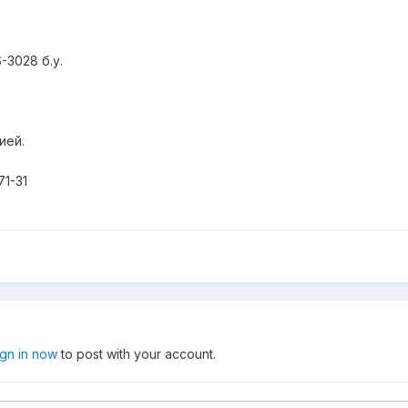
3028 б.у.
ией.
71-31
ign in now
to post with your account.