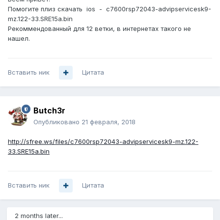
Помогите плиз скачать ios -
c7600rsp72043-advipservicesk9-
mz.122-33.SRE15a.bin
Рекоммендованный для 12 ветки, в интернетах такого не
нашел.
Вставить ник
Цитата
Butch3r
Опубликовано
21 февраля, 2018
http://sfree.ws/files/c7600rsp72043-advipservicesk9-mz.122-
33.SRE15a.bin
Вставить ник
Цитата
2 months later...