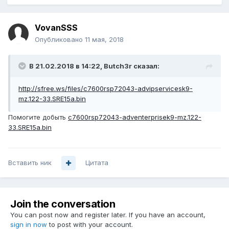
VovanSSS
Опубликовано
11 мая, 2018
В 21.02.2018 в 14:22,
Butch3r
сказал:
http://sfree.ws/files/c7600rsp72043-advipservicesk9-
mz.122-33.SRE15a.bin
Помогите добыть
c7600rsp72043-adventerprisek9-mz.122-
33.SRE15a.bin
Вставить ник
Цитата
Join the conversation
You can post now and register later. If you have an account,
sign in now
to post with your account.