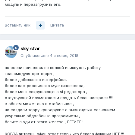
модуль и перезагрузить его.
Вставить ник
Цитата
sky star
Опубликовано
4 января, 2018
по осени пришлось по полной вникнуть в работу
трансмодулятора терры ,
более дэбильного интерфейса,
более кастрированого мультиплексора,
более могз сокрушающего si редактора ,
отсутвующей возможности создать бекап настроек !!!!
в общем может оно и стабильное ,
но создали терру криварукие с вывихнутым сознанием
укуренные обдолбаные програмисты ,
бегите люди от этого железа , БЕГИТЕ !
КОГДА читаешь офиц ответ терры что бекапа функции НЕТ !!!