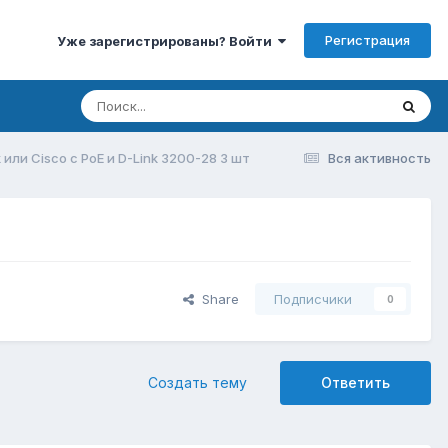
Регистрация
Уже зарегистрированы? Войти
 или Сisco c PoE и D-Link 3200-28 3 шт
Вся активность
Share
Подписчики
0
Создать тему
Ответить