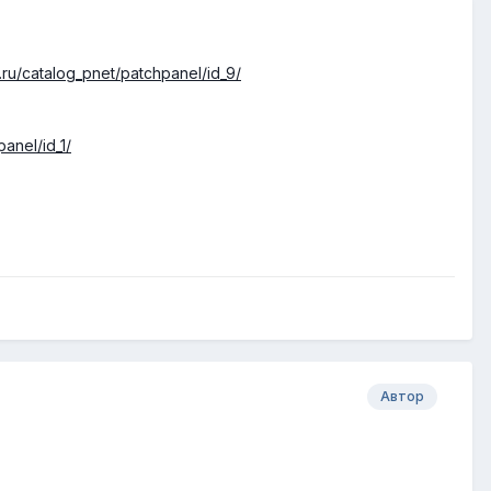
ru/catalog_pnet/patchpanel/id_9/
anel/id_1/
Автор