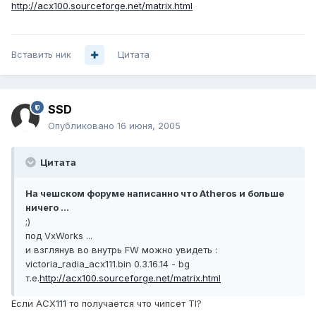
http://acx100.sourceforge.net/matrix.html
Вставить ник
Цитата
SSD
Опубликовано
16 июня, 2005
Цитата
На чешском форуме написанно что Аtheros и больше
ничего ...
;)
под VxWorks ...
и взглянув во внутрь FW можно увидеть :
victoria_radia_acx111.bin 0.3.16.14 - bg
т.е.
http://acx100.sourceforge.net/matrix.html
Если АСХ111 то получается что чипсет TI?