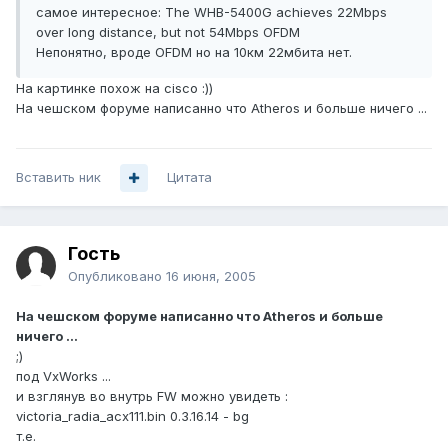
самое интересное: The WHB-5400G achieves 22Mbps
over long distance, but not 54Mbps OFDM
Непонятно, вроде OFDM но на 10км 22мбита нет.
На картинке похож на cisco :))
На чешском форуме написанно что Аtheros и больше ничего ...
Вставить ник
Цитата
Гость
Опубликовано
16 июня, 2005
На чешском форуме написанно что Аtheros и больше
ничего ...
;)
под VxWorks ...
и взглянув во внутрь FW можно увидеть :
victoria_radia_acx111.bin 0.3.16.14 - bg
т.е.