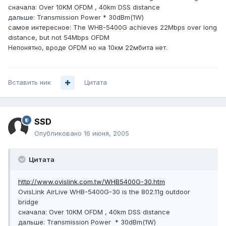
сначала: Over 10KM OFDM , 40km DSS distance
дальше: Transmission Power * 30dBm(1W)
самое интересное: The WHB-5400G achieves 22Mbps over long
distance, but not 54Mbps OFDM
Непонятно, вроде OFDM но на 10км 22мбита нет.
Вставить ник
Цитата
SSD
Опубликовано
16 июня, 2005
Цитата
http://www.ovislink.com.tw/WHB5400G-30.htm
OvisLink AirLive WHB-5400G-30 is the 802.11g outdoor
bridge
сначала: Over 10KM OFDM , 40km DSS distance
дальше: Transmission Power * 30dBm(1W)