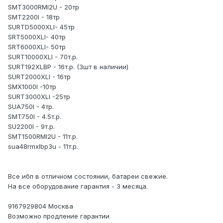
SMT3000RMI2U - 20тр
SMT2200I - 18тр
SURTD5000XLI- 45тр
SRT5000XLI- 40тр
SRT6000XLI- 50тр
SURT10000XLI - 70т.р.
SURT192XLBP - 16т.р. (3шт в наличии)
SURT2000XLI - 16тр
SMX1000I -10тр
SURT3000XLI -25тр
SUA750I - 4тр.
SMT750I - 4.5т.р.
SU2200I - 9т.р.
SMT1500RMI2U - 11т.р.
sua48rmxlbp3u - 11т.р.
Все ибп в отличном состоянии, батареи свежие.
На все оборудование гарантия - 3 месяца.
9167929804 Москва
Возможно продление гарантии