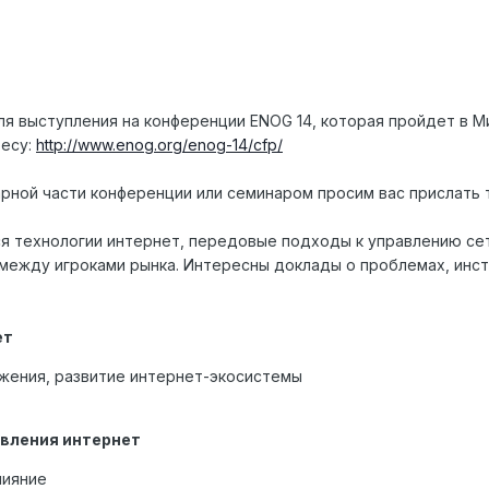
я выступления на конференции ENOG 14, которая пройдет в Мин
ресу:
http://www.enog.org/enog-14/cfp/
рной части конференции или семинаром просим вас прислать т
 технологии интернет, передовые подходы к управлению сет
между игроками рынка. Интересны доклады о проблемах, инс
ет
жения, развитие интернет-экосистемы
авления интернет
лияние