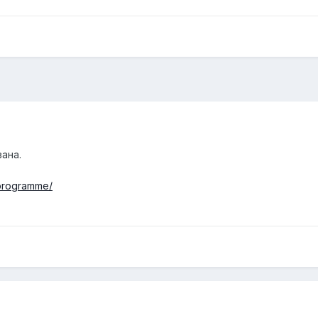
ана.
/programme/