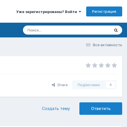
Регистрация
Уже зарегистрированы? Войти
Вся активность
Share
Подписчики
0
Создать тему
Ответить