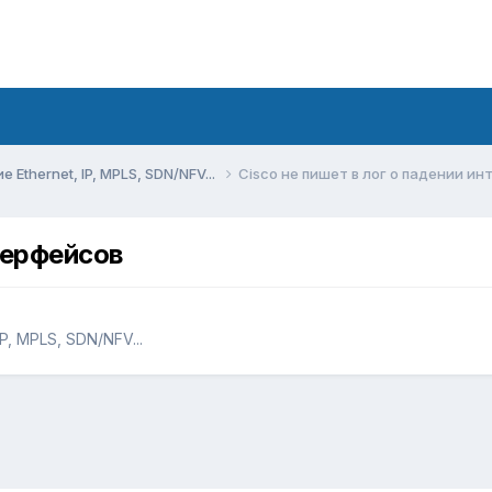
Ethernet, IP, MPLS, SDN/NFV...
Cisco не пишет в лог о падении и
терфейсов
P, MPLS, SDN/NFV...