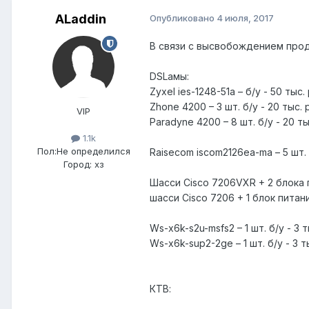
ALaddin
Опубликовано
4 июля, 2017
В связи с высвобождением про
DSLамы:
Zyxel ies-1248-51a – б/у - 50 тыс.
Zhone 4200 – 3 шт. б/у - 20 тыс. 
VIP
Paradyne 4200 – 8 шт. б/у - 20 ты
1.1k
Пол:
Не определился
Raisecom iscom2126ea-ma – 5 шт. б
Город:
хз
Шасси Cisco 7206VXR + 2 блока пи
шасси Cisco 7206 + 1 блок питани
Ws-x6k-s2u-msfs2 – 1 шт. б/у - 3 т
Ws-x6k-sup2-2ge – 1 шт. б/у - 3 т
КТВ: