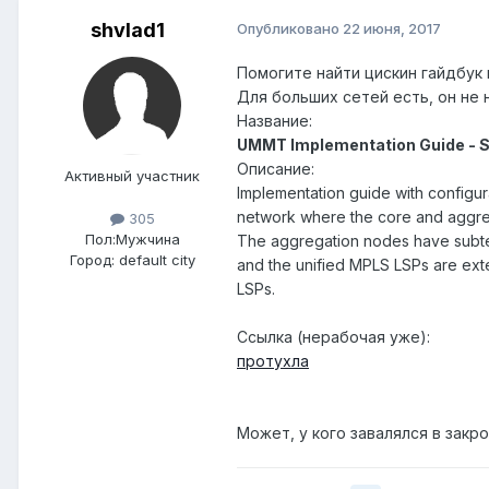
shvlad1
Опубликовано
22 июня, 2017
Помогите найти цискин гайдбук
Для больших сетей есть, он не 
Название:
UMMT Implementation Guide - S
Описание:
Активный участник
Implementation guide with configura
network where the core and aggreg
305
Пол:
Мужчина
The aggregation nodes have subte
Город:
default city
and the unified MPLS LSPs are ext
LSPs.
Ссылка (нерабочая уже):
протухла
Может, у кого завалялся в закр