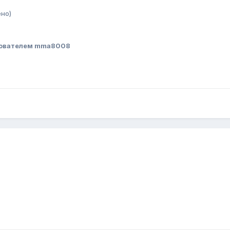
но)
ователем mma8008