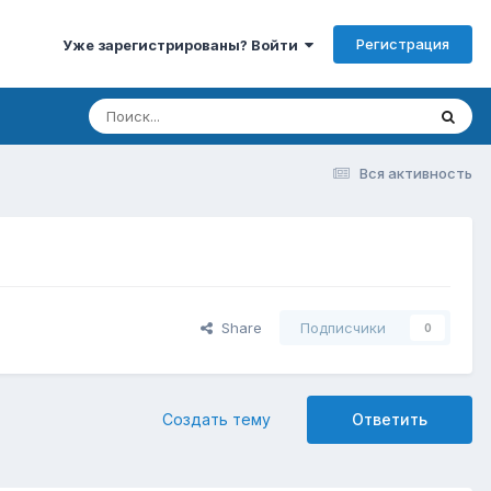
Регистрация
Уже зарегистрированы? Войти
Вся активность
Share
Подписчики
0
Создать тему
Ответить