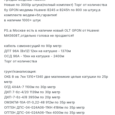
Новые по 3000р штука(полный комплект) Торг от количества
бу GPON модемы Huawei 8245 и 8245h по 800 за штуку,в
комплекте модем+бп,гарантия!
в наличии 1000+ штук
PS..в Москве есть в наличии новый OLT GPON от Huawei
MA5608T,отдельно голова не продается!!
кабель самонесущий по 90р метр:
ДПТ 96А (8х12) 12кн на катушке - 1370м
ОСД 96А - 10кн на катушке - 2400м
Торг от количества
грунт/канализация:
ОКБ 8 ов 7кн 1310+1340 две маленикие целые катушки по 25р
метр
ОГД 4Х4А-7 1100м по 30р метр
ДКП 7-6z-4/20 1139м по 30р метр
ДКП-7-6z-4/8 3950м по 20р метр
ОМЗКГМ-10А-01-0,22-48 912м по 35р метр
ОПТЕН ДПС-04-024А06-11КН 4184м по 35р метр
ОПТЕН ДПС-04-024А06-11кн 4000м по 35р метр