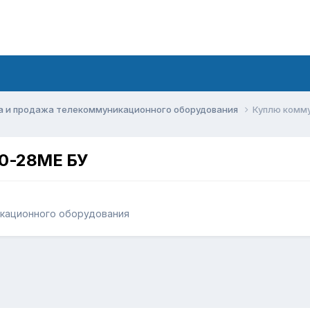
а и продажа телекоммуникационного оборудования
Куплю комму
10-28ME БУ
икационного оборудования