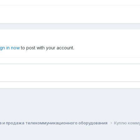
ign in now
to post with your account.
а и продажа телекоммуникационного оборудования
Куплю комму