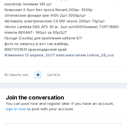
изолятор телемак 145 шт
Коаксиал 5 бухт без троса Rexant,305м- 3500р
Оптические фонари qiwi 4100 2шт 3000р/шт
Автоматы электрические С6 EKF около 200шт 70р/шт
Vector Lambda D8X AFS 36 м- 2шт шт/4000(новые) ТОРГУЕМО
плинты REXANT- 160шт за 50р/ШТ
Гвозди (Скобы) для крепления кабеля 6/7
фото по запросу в вот сап вайбер,
89673131831 краснодарский край
Изменено
12 апреля, 2017
пользователем rodion_26_rus
Вставить ник
Цитата
Join the conversation
You can post now and register later. If you have an account,
sign in now
to post with your account.