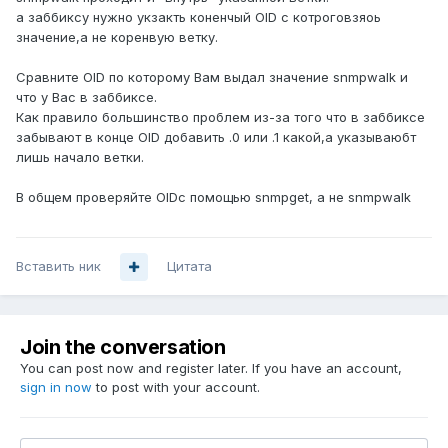
а заббиксу нужно укзакть коненчый OID с котроговзяоь
значение,а не коренвую ветку.
Сравните OID по которому Вам выдал значение snmpwalk и
что у Вас в заббиксе.
Как правило большинство проблем из-за того что в заббиксе
забывают в конце OID добавить .0 или .1 какой,а указываюбт
лишь начало ветки.
В общем проверяйте OIDс помощью snmpget, а не snmpwalk
Вставить ник
Цитата
Join the conversation
You can post now and register later. If you have an account,
sign in now
to post with your account.