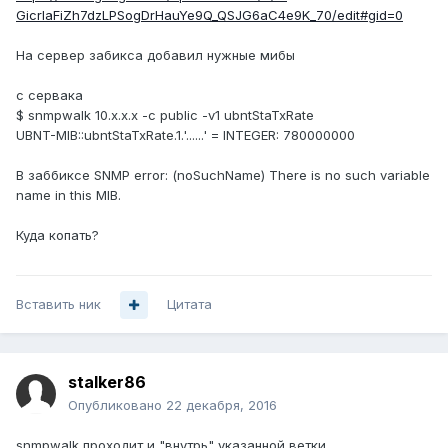
GicrlaFiZh7dzLPSogDrHauYe9Q_QSJG6aC4e9K_70/edit#gid=0
На сервер забикса добавил нужные мибы
с сервака
$ snmpwalk 10.x.x.x -c public -v1 ubntStaTxRate
UBNT-MIB::ubntStaTxRate.1.'......' = INTEGER: 780000000
В заббиксе SNMP error: (noSuchName) There is no such variable
name in this MIB.
Куда копать?
Вставить ник
Цитата
stalker86
Опубликовано
22 декабря, 2016
snmpwalk проходит и "внутрь" указанной ветки.