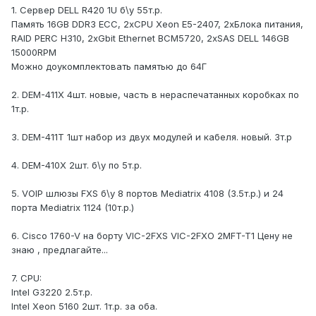
1. Cервер DELL R420 1U б\у 55т.р.
Память 16GB DDR3 ECC, 2xCPU Xeon E5-2407, 2xБлока питания,
RAID PERC H310, 2xGbit Ethernet BCM5720, 2xSAS DELL 146GB
15000RPM
Можно доукомплектовать памятью до 64Г
2. DEM-411X 4шт. новые, часть в нераспечатанных коробках по
1т.р.
3. DEM-411T 1шт набор из двух модулей и кабеля. новый. 3т.р
4. DEM-410X 2шт. б\у по 5т.р.
5. VOIP шлюзы FXS б\у 8 портов Mediatrix 4108 (3.5т.р.) и 24
порта Mediatrix 1124 (10т.р.)
6. Cisco 1760-V на борту VIC-2FXS VIC-2FXO 2MFT-T1 Цену не
знаю , предлагайте...
7. CPU:
Intel G3220 2.5т.р.
Intel Xeon 5160 2шт. 1т.р. за оба.