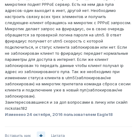
микротике поднят PPPoE сервер. Есть на нем два пула
адресов-один выходит в инет, другой нет. Необходимо
настроить связку всех трех элементов и получить
следующее-клиент обращаясь на микротик с PPPoE запросом.
Микротик делает запрос на фрирадиус, он в свою очередь
обращается за проверкой логина пароля на utm5. В ответ
фрирадиус получает от utm5 скорость с которой
подключиться, и статус клиента заблокирован или нет. Если
не заблокирован клиент то фрирадиус передает нормальные
параметры для доступа в интернет. Если же клиент
заблокирован то передать данные чтобы клиент получал ip
адрес из заблокированого пула. Так же необходимо при
изменении статуса клиента в utm5(заблокирован/не
заблокирован) на микротик прилетала команда сброса сесии
клиента и подключение уже в новый пул(заблокирован/не
заблокирован).
Заинтересовавшиеся и за доп вопросами в личку или скайп
nickolas182
Изменено
24 октября, 2016
пользователем Eagle18
Вставить ник
Цитата