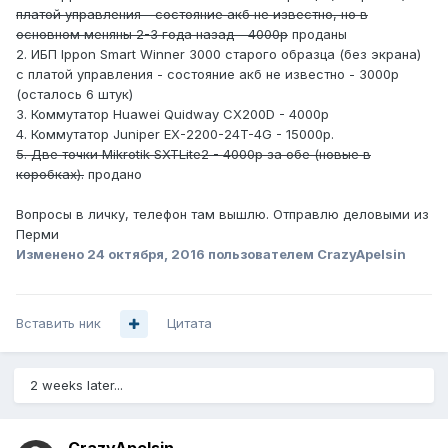
платой управления - состояние акб не известно, но в
основном меняны 2-3 года назад - 4000р
проданы
2. ИБП Ippon Smart Winner 3000 старого образца (без экрана)
с платой управления - состояние акб не известно - 3000р
(осталось 6 штук)
3. Коммутатор Huawei Quidway CX200D - 4000р
4. Коммутатор Juniper EX-2200-24T-4G - 15000р.
5. Две точки Mikrotik SXTLite2 - 4000р за обе (новые в
коробках).
продано
Вопросы в личку, телефон там вышлю. Отправлю деловыми из
Перми
Изменено
24 октября, 2016
пользователем CrazyApelsin
Вставить ник
Цитата
2 weeks later...