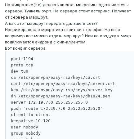
На микротике(lite) делаю клиента, микротик подключается к
серверу. Туннель ovpn. На сервере стоит астерикс. Получает
от сервера маршрут.
А как этот маршрут передать дальше в сеть?
Например, после микротика стоит сип-телефон. На него
например как можно отдать маршрут? Или по воздуху к микр
подключается андроид с сип-клиентом
Вот конфиг сервера
port 1194

proto tcp

dev tun

ca /etc/openvpn/easy-rsa/keys/ca.crt

cert /etc/openvpn/easy-rsa/keys/server.crt

key /etc/openvpn/easy-rsa/keys/server.key

dh /etc/openvpn/easy-rsa/keys/dh1024.pem

server 172.19.7.0 255.255.255.0

push "route 172.19.7.0 255.255.255.0"

client-to-client

keepalive 10 120

user nobody

group nobody
