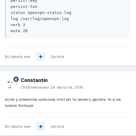
persist-key

persist-tun

status openvpn-status.log

log /var/log/openvpn.log

verb 3

Вставить ник
Цитата
Constantin
Опубликовано
24 августа, 2016
если у клиентов шлюзом этот мт то ничего делать то и не
нужно больше
Вставить ник
Цитата