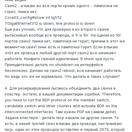
Свич2 - втыкаю во все порты кроме одного - лампочка не
горит, линка нет,
Core02_config#show int tg1/12
TGigaEthernet1/12 is down, line protocol is down
Еще раз уточню, что для проверки я из второго свича
вытаскивал вообще все провода, и 1г и 10г. На одном из 10г
портов свич2 линка нет, лампочка не горит, причем в этот же
момент на свич1 линк есть и лампочка горит. Если втыкаю
этот же провод в любой другой порт свич2 все начинает
работать. Конфиги свичей идентичные. В show spa пусто.
Принудительно делать no shutdown на интерфейсе
бесполезно. Делаю на свич2 reboot, все начинает работать.
Но ведь это же не нормально...Что делать в таких случаях?
4. Для резервирования пытаюсь объединить два свича в
кластер. (кстати, в вашей документации ошибки, Therefore,
you need to run the BDP protocol on the member switch,
candidate switch and other clusters and activate BDP on the
interconnected interfaces. Там нужен PDP на самом деле).
Задача кластера - делать lacp каналы на другие свичи. То
есть, в некий третий свич втыкаю два провода, настраиваю
lacp, один из этих проводов вставляю в первый 2970, второй