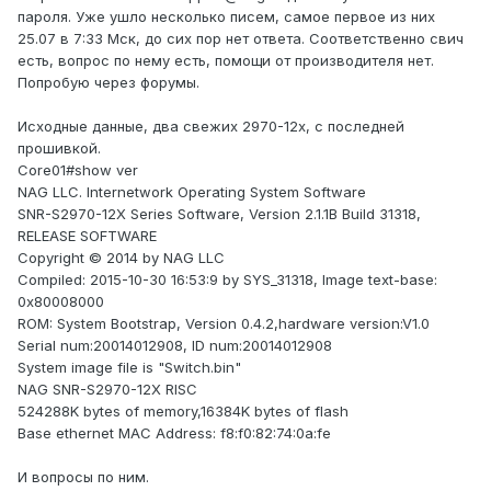
пароля. Уже ушло несколько писем, самое первое из них
25.07 в 7:33 Мск, до сих пор нет ответа. Соответственно свич
есть, вопрос по нему есть, помощи от производителя нет.
Попробую через форумы.
Исходные данные, два свежих 2970-12х, с последней
прошивкой.
Core01#show ver
NAG LLC. Internetwork Operating System Software
SNR-S2970-12X Series Software, Version 2.1.1B Build 31318,
RELEASE SOFTWARE
Copyright © 2014 by NAG LLC
Compiled: 2015-10-30 16:53:9 by SYS_31318, Image text-base:
0x80008000
ROM: System Bootstrap, Version 0.4.2,hardware version:V1.0
Serial num:20014012908, ID num:20014012908
System image file is "Switch.bin"
NAG SNR-S2970-12X RISC
524288K bytes of memory,16384K bytes of flash
Base ethernet MAC Address: f8:f0:82:74:0a:fe
И вопросы по ним.