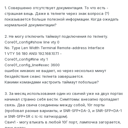
1. Совершенно отсутствует документация. То что есть -
страшная вещь. Даже в телнете через знак вопроса (?)
показывается больше полезной информации. Когда ожидать
нормальной документации?
2. Не могу отключить таймаут подключения по телнету.
Core01_config#show line vty 0
No. Type Len Width Terminal Remote-address Interface
1 VTY 56 180 ANSI 192.168.107.1 -
Core01_config#line vty 1
Core01_config_line#exec 3600
ошибок никаких не выдает, но через несколько минут
бездействия сеанс телнета завершается.
Какими командами настроить таймаут побольше?
3. За месяц использования один из свичей уже на двух портах
начинал странно себя вести. Симптомы: внезапно пропадает
связь. Два свича соединены между собой, 10г порты
(пробовал разные варианты, и SNR-SFP+DA-3, и SNR-SFP+DA-1
и SNR-SFP+SR с lc-lc патчкордом).
Свич1 - могу втыкать в любой 10Г порт, лампочка загорается,
линк виден