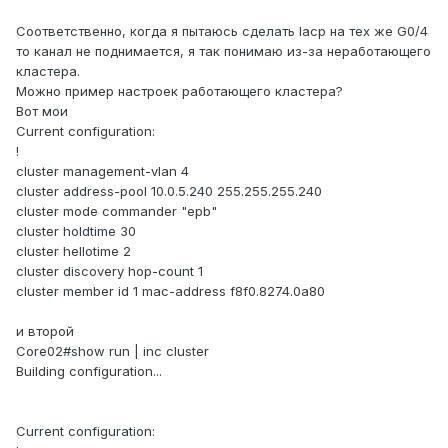
Соответственно, когда я пытаюсь сделать lacp на тех же G0/4
то канал не поднимается, я так понимаю из-за неработающего
кластера.
Можно пример настроек работающего кластера?
Вот мои
Current configuration:
!
cluster management-vlan 4
cluster address-pool 10.0.5.240 255.255.255.240
cluster mode commander "epb"
cluster holdtime 30
cluster hellotime 2
cluster discovery hop-count 1
cluster member id 1 mac-address f8f0.8274.0a80
и второй
Core02#show run | inc cluster
Building configuration...
Current configuration: