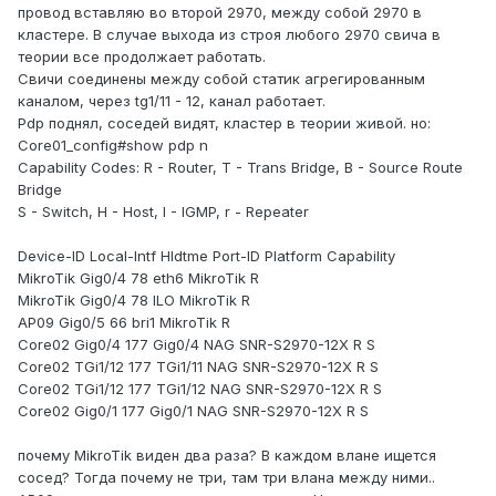
провод вставляю во второй 2970, между собой 2970 в
кластере. В случае выхода из строя любого 2970 свича в
теории все продолжает работать.
Свичи соединены между собой статик агрегированным
каналом, через tg1/11 - 12, канал работает.
Pdp поднял, соседей видят, кластер в теории живой. но:
Core01_config#show pdp n
Capability Codes: R - Router, T - Trans Bridge, B - Source Route
Bridge
S - Switch, H - Host, I - IGMP, r - Repeater
Device-ID Local-Intf Hldtme Port-ID Platform Capability
MikroTik Gig0/4 78 eth6 MikroTik R
MikroTik Gig0/4 78 ILO MikroTik R
AP09 Gig0/5 66 bri1 MikroTik R
Core02 Gig0/4 177 Gig0/4 NAG SNR-S2970-12X R S
Core02 TGi1/12 177 TGi1/11 NAG SNR-S2970-12X R S
Core02 TGi1/12 177 TGi1/12 NAG SNR-S2970-12X R S
Core02 Gig0/1 177 Gig0/1 NAG SNR-S2970-12X R S
почему MikroTik виден два раза? В каждом влане ищется
сосед? Тогда почему не три, там три влана между ними..