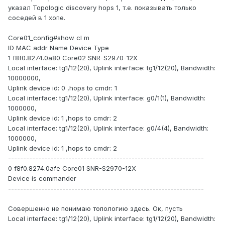
указал Topologic discovery hops 1, т.е. показывать только
соседей в 1 хопе.
Core01_config#show cl m
ID MAC addr Name Device Type
1 f8f0.8274.0a80 Core02 SNR-S2970-12X
Local interface: tg1/12(20), Uplink interface: tg1/12(20), Bandwidth:
10000000,
Uplink device id: 0 ,hops to cmdr: 1
Local interface: tg1/12(20), Uplink interface: g0/1(1), Bandwidth:
1000000,
Uplink device id: 1 ,hops to cmdr: 2
Local interface: tg1/12(20), Uplink interface: g0/4(4), Bandwidth:
1000000,
Uplink device id: 1 ,hops to cmdr: 2
-----------------------------------------------------------------
0 f8f0.8274.0afe Core01 SNR-S2970-12X
Device is commander
-----------------------------------------------------------------
Совершенно не понимаю топологию здесь. Ок, пусть
Local interface: tg1/12(20), Uplink interface: tg1/12(20), Bandwidth: