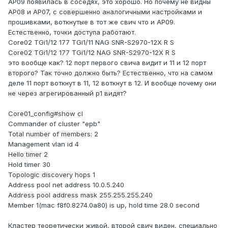
AP09 появилась в соседях, это хорошо. Но почему не видны
AP08 и AP07, с совершенно аналогичными настройками и
прошивками, воткнутые в тот же свич что и AP09.
Естественно, точки доступа работают.
Core02 TGi1/12 177 TGi1/11 NAG SNR-S2970-12X R S
Core02 TGi1/12 177 TGi1/12 NAG SNR-S2970-12X R S
это вообще как? 12 порт первого свича видит и 11 и 12 порт
второго? Так точно должно быть? Естественно, что на самом
деле 11 порт воткнут в 11, 12 воткнут в 12. И вообще почему они
не через агрегированный p1 видят?
Core01_config#show cl
Commander of cluster "epb"
Total number of members: 2
Management vlan id 4
Hello timer 2
Hold timer 30
Topologic discovery hops 1
Address pool net address 10.0.5.240
Address pool address mask 255.255.255.240
Member 1(mac f8f0.8274.0a80) is up, hold time 28.0 second
Кластер теоретически живой, второй свич виден, специально