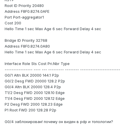
Root ID Priority 20480
Address F8F0.8274.0AFE
Port Port-aggregator1
Cost 200
Hello Time 1 sec Max Age 6 sec Forward Delay 4 sec
Bridge ID Priority 32768
Address F8F0.8274.0A80
Hello Time 1 sec Max Age 6 sec Forward Delay 4 sec
Interface Role Sts Cost Pri.Nbr Type
---------------- ---- --- --------- -------- -----------------------
G0/1 Altn BLK 20000 144.1 P2p
G0/2 Desg FWD 20000 128.2 P2p
G0/4 Altn BLK 20000 128.4 P2p
T1/2 Desg FWD 2000 128.10 Edge
T1/4 Desg FWD 2000 128.12 Edge
P2 Desg FWD 2000 128.23 Edge
P1 Root FWD 200 128.28 P2p
G0/4 заблокирован! почему он виден в pdp и топологии?