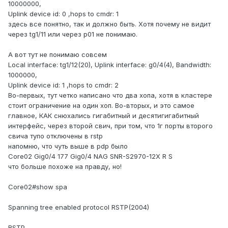
10000000,
Uplink device id: 0 ,hops to cmdr: 1
здесь все понятно, так и должно быть. Хотя почему не видит
через tg1/11 или через p01 не понимаю.
А вот тут не понимаю совсем
Local interface: tg1/12(20), Uplink interface: g0/4(4), Bandwidth:
1000000,
Uplink device id: 1 ,hops to cmdr: 2
Во-первых, тут четко написано что два хопа, хотя в кластере
стоит ограничение на один хоп. Во-вторых, и это самое
главное, КАК снюхались гигабитный и десятигигабитный
интерфейс, через второй свич, при том, что 1г порты второго
свича тупо отключены в rstp
напомню, что чуть выше в pdp было
Core02 Gig0/4 177 Gig0/4 NAG SNR-S2970-12X R S
что больше похоже на правду, но!
Core02#show spa
Spanning tree enabled protocol RSTP(2004)
RSTP