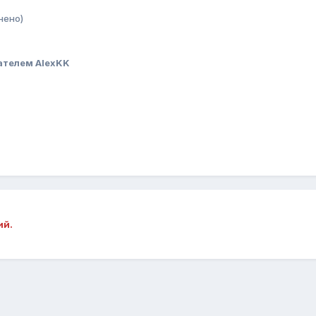
нено)
ателем AlexKK
ий.