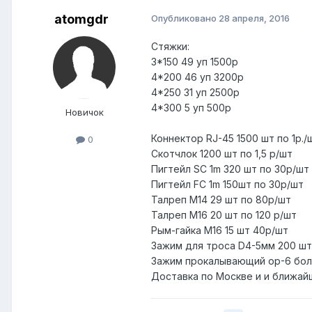
atomgdr
Опубликовано
28 апреля, 2016
Стяжки:
3*150 49 уп 1500р
4*200 46 уп 3200р
4*250 31 уп 2500р
4*300 5 уп 500р
Новичок
Коннектор RJ-45 1500 шт по 1р./
0
Скотчлок 1200 шт по 1,5 р/шт
Пигтейл SC 1m 320 шт по 30р/шт
Пигтейл FC 1m 150шт по 30р/шт
Талреп М14 29 шт по 80р/шт
Талреп М16 20 шт по 120 р/шт
Рым-гайка М16 15 шт 40р/шт
Зажим для троса D4-5мм 200 шт
Зажим прокалывающий ор-6 бол
Доставка по Москве и и ближа