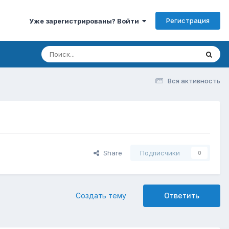
Регистрация
Уже зарегистрированы? Войти
Вся активность
Share
Подписчики
0
Создать тему
Ответить