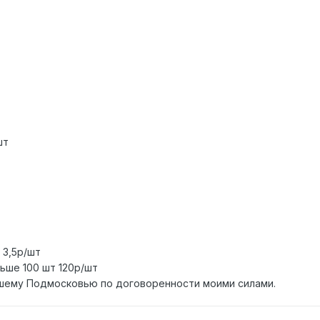
шт
 3,5р/шт
ьше 100 шт 120р/шт
йшему Подмосковью по договоренности моими силами.