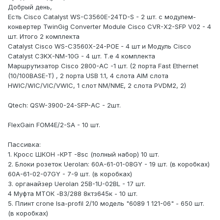
Добрый день,
Есть Cisco Catalyst WS-C3560E-24TD-S - 2 шт. с модулем-
конвертер TwinGig Converter Module Cisco CVR-X2-SFP V02 - 4
шт. Итого 2 комплекта
Catalyst Cisco WS-C3560X-24-POE - 4 шт и Модуль Cisco
Catalyst C3KX-NM-10G - 4 шт. Т.е 4 комплекта
Маршрутизатор Cisco 2800-AC -1 шт. (2 порта Fast Ethernet
(10/100BASE-T) , 2 порта USB 1.1, 4 слота AIM слота
HWIC/WIC/VIC/VWIC, 1 слот NM/NME, 2 слота PVDM2, 2)
Qtech: QSW-3900-24-SFP-AC - 2шт.
FlexGain FOM4E/2-SA - 10 шт.
Пассивка:
1. Кросс ШКОН -КРТ -8sc (полный набор) 10 шт.
2. Блоки розеток Uerolan: 60А-61-01-08GY - 19 шт. (в коробках)
60А-61-02-07GY - 7-9 шт. (в коробках)
3. органайзер Uerolan 25B-1U-02BL - 17 шт.
4 Муфта МТОК -В3/288 8ктз645к - 10 шт.
5. Плинт crone lsa-profil 2/10 модель "6089 1 121-06" - 650 шт.
(в коробках)