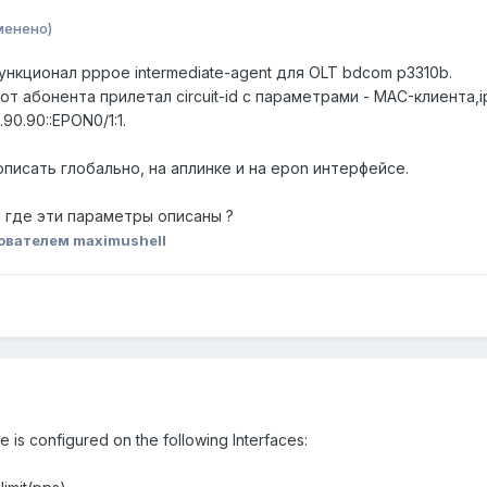
менено)
ункционал pppoe intermediate-agent для OLT bdcom p3310b.
 от абонента прилетал circuit-id с параметрами - MAC-клиента
90.90::EPON0/1:1.
исать глобально, на аплинке и на epon интерфейсе.
 где эти параметры описаны ?
ователем maximushell
 is configured on the following Interfaces: