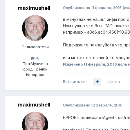
maximushell
Опубликовано
11 февраля, 2016
(из
в мануалах не нашел инфы про ф
Нам нужно что бы в PADI пакете
например - a0c6.ec04.4601::10.90.
Подскажите пожалуйста что проп
Пользователи
или может есть какой-то мануал
18
Пол:
Мужчина
Изменено
11 февраля, 2016
польз
Город:
Грэнби,
Колорадо
Вставить ник
Цитата
maximushell
Опубликовано
12 февраля, 2016
PPPOE Intermediate-Agent trust/rate