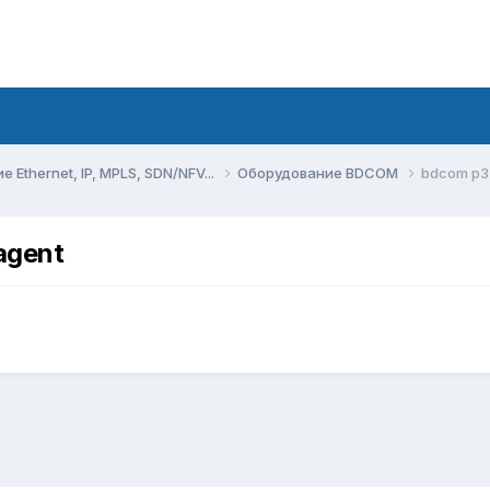
Ethernet, IP, MPLS, SDN/NFV...
Оборудование BDCOM
bdcom p33
agent