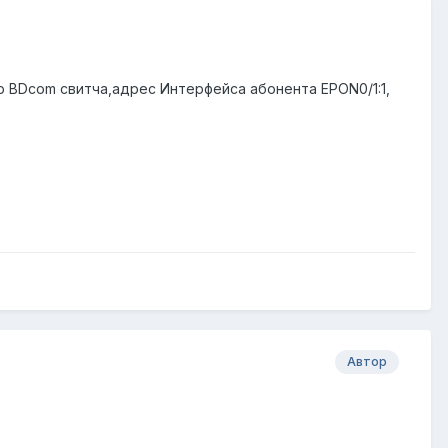
,ip BDcom свитча,адрес Интерфейса абонента EPON0/1:1,
Автор