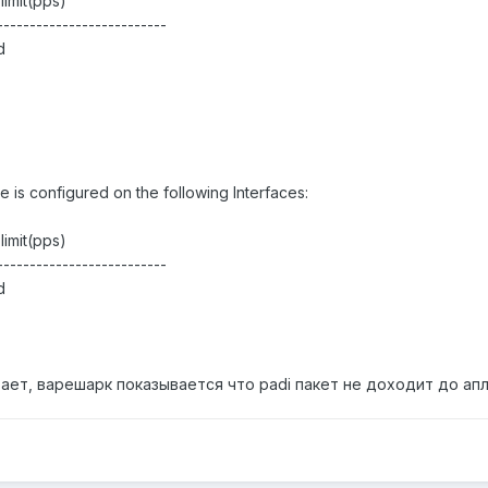
limit(pps)
--------------------------
d
 is configured on the following Interfaces:
limit(pps)
--------------------------
d
ает, варешарк показывается что padi пакет не доходит до ап