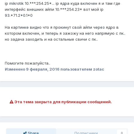
ip mikrotik 10.***.254.25*... ip ядра куда включен я и там где
интерфейс внешних айпи 10.***.254.23* вот мой ip
93.*71.2*0.1*0
На картинке видно что я прокинут свой айпи через ядро в
котором включен, и теперь я зажожу на него напрямую с пк..
но задача заходить и на остальные свичи с пк..
Помогите пожалуйста..
Изменено
9 февраля, 2016
пользователем zotac
Эта тема закрыта для публикации сообщений.
Share
Подписчики
0