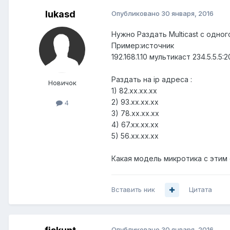
lukasd
Опубликовано
30 января, 2016
Нужно Раздать Multicast с одног
Пример:источник
192.168.1.10 мультикаст 234.5.5.5:
Раздать на ip адреса :
Новичок
1) 82.хх.хх.хх
2) 93.хх.хх.хх
4
3) 78.хх.хх.хх
4) 67.хх.хх.хх
5) 56.хх.хх.хх
Какая модель микротика с этим 
Вставить ник
Цитата
Опубликовано
30 января, 2016