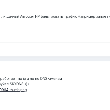
ли данный Airrouter HP фильтровать трафик. Например запрет с
он работает по ip а не по DNS-именам
зуйте SKYDNS )))