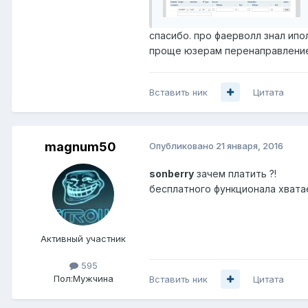
спасибо. про фаерволл знал ипо
проще юзерам перенаправление 
Вставить ник
Цитата
magnum50
Опубликовано
21 января, 2016
sonberry
зачем платить ?!
бесплатного функционала хватае
Активный участник
595
Пол:
Мужчина
Вставить ник
Цитата