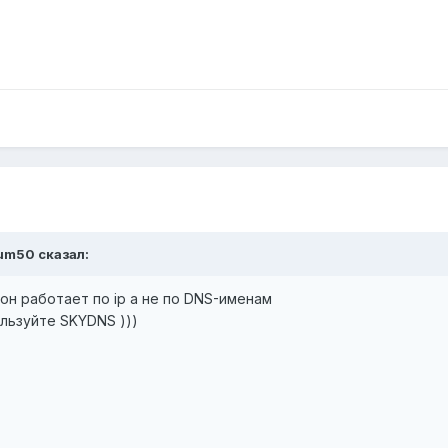
num50 сказал:
но он работает по ip а не по DNS-именам
льзуйте SKYDNS )))