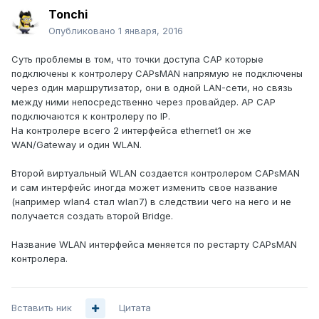
Tonchi
Опубликовано
1 января, 2016
Суть проблемы в том, что точки доступа CAP которые
подключены к контролеру CAPsMAN напрямую не подключены
через один маршрутизатор, они в одной LAN-сети, но связь
между ними непосредственно через провайдер. AP CAP
подключаются к контролеру по IP.
На контролере всего 2 интерфейса ethernet1 он же
WAN/Gateway и один WLAN.
Второй виртуальный WLAN создается контролером CAPsMAN
и сам интерфейс иногда может изменить свое название
(например wlan4 стал wlan7) в следствии чего на него и не
получается создать второй Bridge.
Название WLAN интерфейса меняется по рестарту CAPsMAN
контролера.
Вставить ник
Цитата