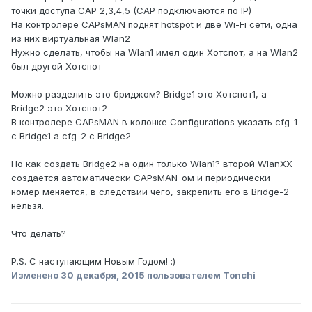
точки доступа CAP 2,3,4,5 (CAP подключаются по IP)
На контролере CAPsMAN поднят hotspot и две Wi-Fi сети, одна
из них виртуальная Wlan2
Нужно сделать, чтобы на Wlan1 имел один Хотспот, а на Wlan2
был другой Хотспот
Можно разделить это бриджом? Bridge1 это Хотспот1, а
Bridge2 это Хотспот2
В контролере CAPsMAN в колонке Configurations указать cfg-1
с Bridge1 а cfg-2 с Bridge2
Но как создать Bridge2 на один только Wlan1? второй WlanХХ
создается автоматически CAPsMAN-ом и периодически
номер меняется, в следствии чего, закрепить его в Bridge-2
нельзя.
Что делать?
P.S. С наступающим Новым Годом! :)
Изменено
30 декабря, 2015
пользователем Tonchi