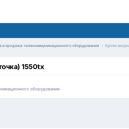
а и продажа телекоммуникационного оборудования
Куплю медиа
очка) 1550tx
уникационного оборудования