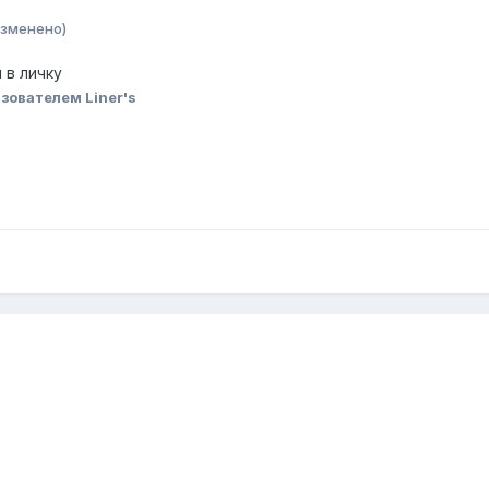
изменено)
 в личку
зователем Liner's