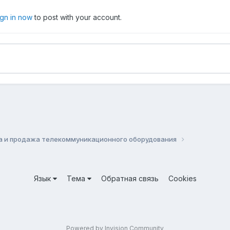
ign in now
to post with your account.
а и продажа телекоммуникационного оборудования
Язык
Тема
Обратная связь
Cookies
Powered by Invision Community