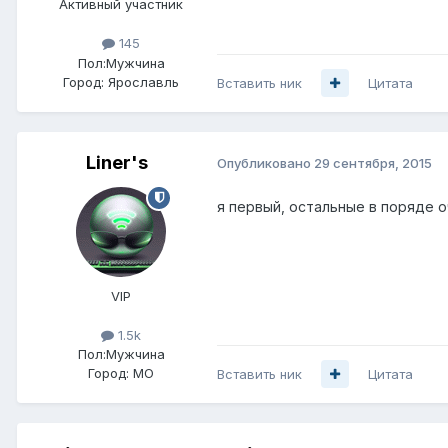
Активный участник
145
Пол:
Мужчина
Город:
Ярославль
Вставить ник
Цитата
Liner's
Опубликовано
29 сентября, 2015
я первый, остальные в поряде 
VIP
1.5k
Пол:
Мужчина
Город:
МО
Вставить ник
Цитата