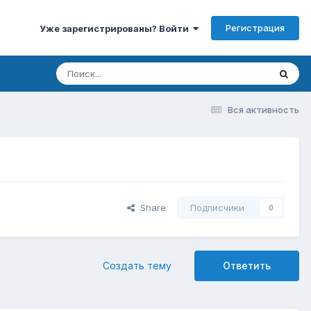
Регистрация
Уже зарегистрированы? Войти
Вся активность
Share
Подписчики
0
Создать тему
Ответить