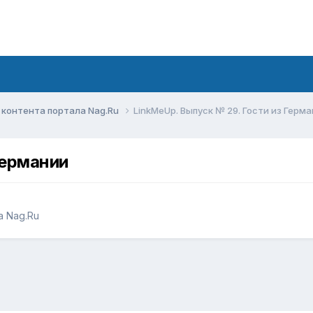
контента портала Nag.Ru
LinkMeUp. Выпуск № 29. Гости из Герм
Германии
 Nag.Ru