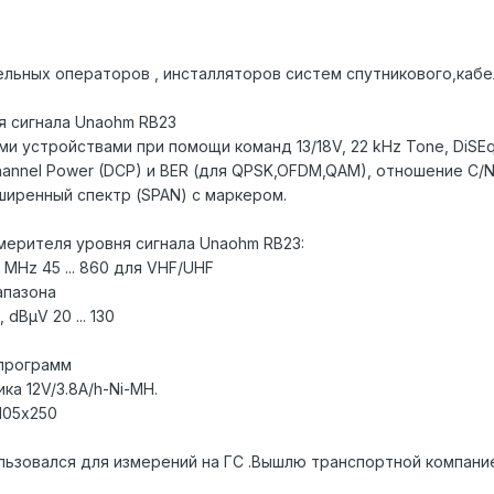
льных операторов , инсталляторов систем спутникового,кабе
я сигнала Unaohm RB23
 устройствами при помощи команд 13/18V, 22 kHz Tone, DiSEqC
hannel Power (DCP) и BER (для QPSK,OFDM,QAM), отношение C/N,
ширенный спектр (SPAN) с маркером.
мерителя уровня сигнала Unaohm RB23:
MHz 45 ... 860 для VHF/UHF
иапазона
dBμV 20 ... 130
программ
ка 12V/3.8A/h-Ni-MH.
105х250
ьзовался для измерений на ГС .Вышлю транспортной компанией