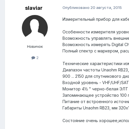
slaviar
Опубликовано
20 августа, 2015
Измерительный прибор для кабе
Особенности измерителя уровн
Возможность управлять внешними
Возможность измерять Digital C
Новичок
Полный спектр с маркером, рас
2
Технические характеристики из
Диапазон частоты Unaohm RB23, 
900 ... 2150 для спутникового д
Входной уровень - VHF/UHF/SAT, 
Монитор 4½ " черно-белая ЭЛТ
Запоминающее устройство 100 
Питание от встроенного источни
Габариты Unaohm RB23, мм 320х
Состояние очень хорошее,испол