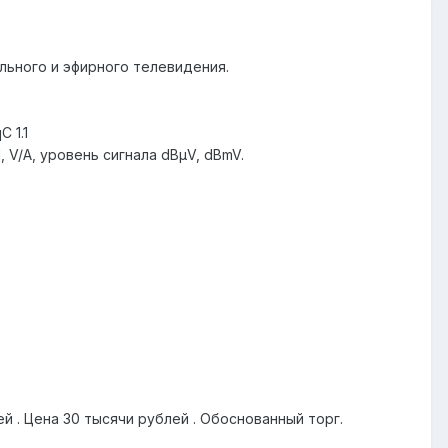
льного и эфирного телевидения.
 1.1
 V/A, уровень сигнала dBμV, dBmV.
 . Цена 30 тысячи рублей . Обоснованный торг.