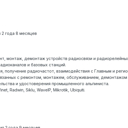
 2 года 8 месяцев
нт, монтаж, демонтаж устройств радиосвязи и радиорелейных
адиоканалов и базовых станций.
я, получение радиочастот, взаимодействия с Главным и реги
вязанных с ремонтом, монтажем, обслуживанием, демонтажом
льства и удостоверения промышленного альпиниста.
, Radwin, Siklu, WaveIP, Mikrotik, Ubiquiti.
я 2 года 9 месяцев