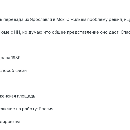
 переезда из Ярославля в Мск. С жильем проблему решил, ищ
юме с HH, но думаю что общее представление оно даст. Спас
враля 1989
способ связи
аженская площадь
ешение на работу: Россия
ндировкам