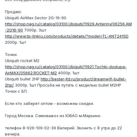
Продаю:
Ubiquiti AirMax Sector 2G-16-90
http://shop.nag.ru/catalog/03100.Ubiquiti/11929.Antenny/06256.AM
-2G16-90
7000р. 3шт
http://www.tp-linkru.com/products/details/?model=TL-ANT2415D
2000р. 1шт
Точки:
Ubiquiti rocket M2
http://shop.nag.ru/catalog/03100.Ubiquiti/11921.Tochki-dostupa-
AirMAX/05662.ROCKET-M2
4000р. 1шт
Ubiquiti bullet 2HP
http://bester-ltd.ru/product/dreamwifi-bullet-
2hp/
3000р. 1шт Просьба не путать с моделью bullet M2HP
Точки с БП.
Если кто заберет оптом - возможны скидки.
Город Москва. Самовывоз из ЮВАО м.Марьино.
телефон 8-926-109-02-39 Валерий. Звонить с 8 утра до 22
вечера.