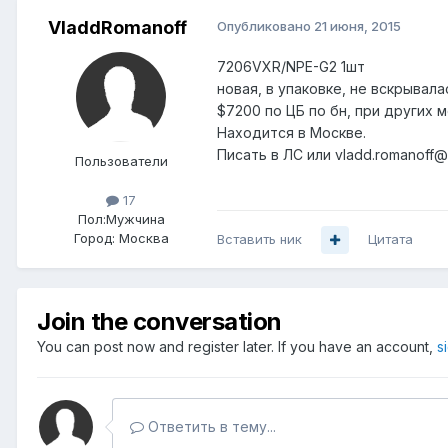
VladdRomanoff
Опубликовано
21 июня, 2015
7206VXR/NPE-G2 1шт
новая, в упаковке, не вскрывала
$7200 по ЦБ по бн, при других м
Находится в Москве.
Писать в ЛС или vladd.romanoff@
Пользователи
17
Пол:
Мужчина
Город:
Москва
Вставить ник
Цитата
Join the conversation
You can post now and register later. If you have an account,
s
Ответить в тему...