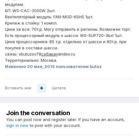
модулем.
БП: WS-CAC-3000W 2шт.
Вентиляторный модуль: FAN-MOD-6SHS 1шт.
Крепеж в стойку: 1 компл.
Цена за все: 70т.р. Могу отправить в регионы. Возможен торг.
Есть процессорный модуль к шасси: WS-SUP720-3bxl 1шт.
Цена процессорника: 85 т.р. отдельно от шасси и 80т.р. при
покупке в составе шасси.
связь: vbutuzov78
собака
yandex.ru
Территориально: Москва.
Изменено
20 мая, 2015
пользователем butuz
Вставить ник
Цитата
Join the conversation
You can post now and register later. If you have an account,
sign in now
to post with your account.