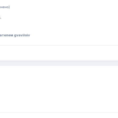
нено)
.
ателем gvaviloiv