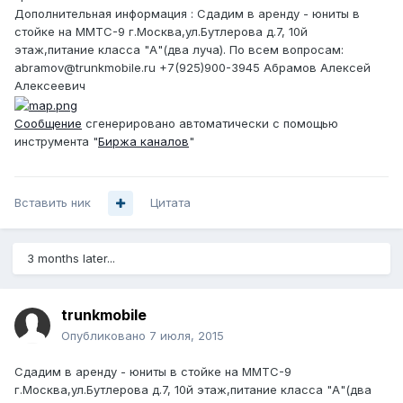
Дополнительная информация : Сдадим в аренду - юниты в
стойке на ММТС-9 г.Москва,ул.Бутлерова д.7, 10й
этаж,питание класса "А"(два луча). По всем вопросам:
abramov@trunkmobile.ru +7(925)900-3945 Абрамов Алексей
Алексеевич
Сообщение
сгенерировано автоматически с помощью
инструмента "
Биржа каналов
"
Вставить ник
Цитата
3 months later...
trunkmobile
Опубликовано
7 июля, 2015
Сдадим в аренду - юниты в стойке на ММТС-9
г.Москва,ул.Бутлерова д.7, 10й этаж,питание класса "А"(два