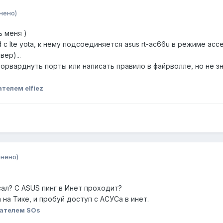
нено)
ь меня )
d с lte yota, к нему подсоединяется asus rt-ac66u в режиме acce
ер)...
рварднуть порты или написать правило в файрволле, но не зн
телем elfiez
нено)
ал? С ASUS пинг в Инет проходит?
на Тике, и пробуй доступ с АСУСа в инет.
ателем SOs