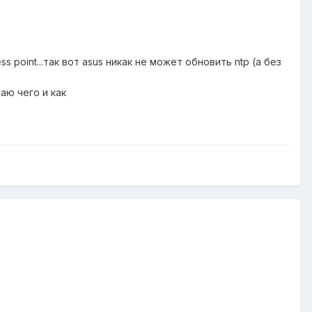
ss point...так вот asus никак не может обновить ntp (а без
аю чего и как