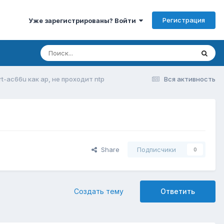
Регистрация
Уже зарегистрированы? Войти
 rt-ac66u как ap, не проходит ntp
Вся активность
Share
Подписчики
0
Создать тему
Ответить