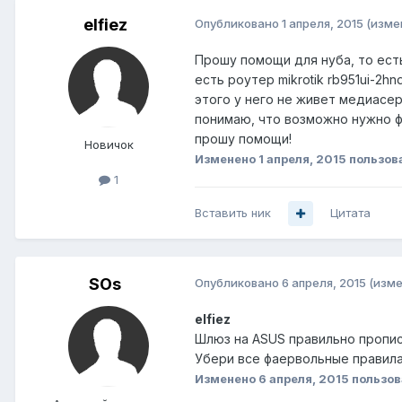
elfiez
Опубликовано
1 апреля, 2015
(изме
Прошу помощи для нуба, то ест
есть роутер mikrotik rb951ui-2hn
этого у него не живет медиасерв
понимаю, что возможно нужно фо
прошу помощи!
Новичок
Изменено
1 апреля, 2015
пользова
1
Вставить ник
Цитата
SOs
Опубликовано
6 апреля, 2015
(изме
elfiez
Шлюз на ASUS правильно пропис
Убери все фаервольные правила 
Изменено
6 апреля, 2015
пользов