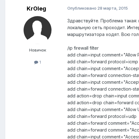
KrOleg
Опубликовано
28 марта, 2015
Здравствуйте. Проблема такая: 
локальную сеть проходит. Интер
маршрутизатора ходят. Всю гол
/ip firewall filter
Новичок
add chain=input comment="Allow 
add chain=forward protocol=icmp
1
add chain=input comment="Accept 
add chain=forward connection-sta
add chain=input comment="Accept 
add chain=forward connection-sta
add action=drop chain=input comm
add action=drop chain=forward co
add chain=input comment="Allow
add chain=forward protocol=udp
add chain=forward comment="Access
add chain=forward comment="Access
add chain=input comment="Access t