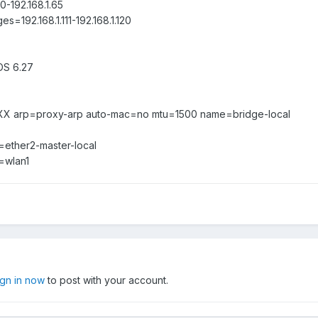
-192.168.1.65
=192.168.1.111-192.168.1.120
OS 6.27
X arp=proxy-arp auto-mac=no mtu=1500 name=bridge-local
=ether2-master-local
=wlan1
ign in now
to post with your account.