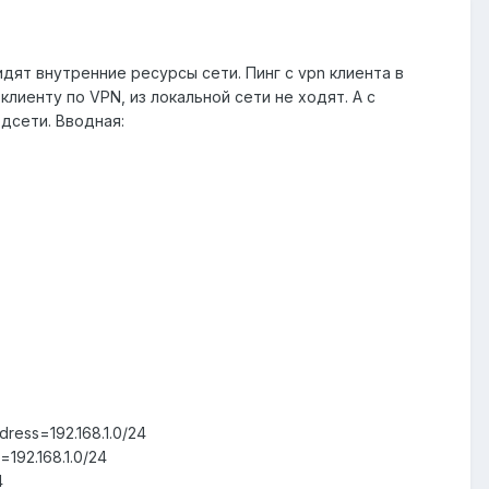
идят внутренние ресурсы сети. Пинг с vpn клиента в
иенту по VPN, из локальной сети не ходят. А с
дсети. Вводная:
dress=192.168.1.0/24
192.168.1.0/24
4