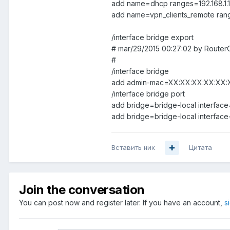
add name=dhcp ranges=192.168.1.10
add name=vpn_clients_remote ranges
/interface bridge export
# mar/29/2015 00:27:02 by Router
#
/interface bridge
add admin-mac=XX:XX:XX:XX:XX:X
/interface bridge port
add bridge=bridge-local interface
add bridge=bridge-local interface
Вставить ник
Цитата
Join the conversation
You can post now and register later. If you have an account,
s