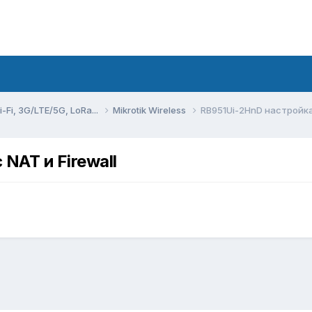
Fi, 3G/LTE/5G, LoRa...
Mikrotik Wireless
RB951Ui-2HnD настройка l
NAT и Firewall