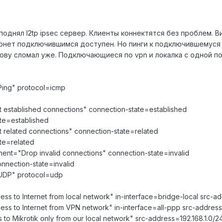
поднял l2tp ipsec сервер. Клиенты коннектятся без проблем. В
нет подключившимся доступен. Но пинги к подключившемуся кл
ову сломал уже. Подключающиеся по vpn и локалка с одной по
Ping" protocol=icmp
established connections" connection-state=established
te=established
related connections" connection-state=related
te=related
ent="Drop invalid connections" connection-state=invalid
nnection-state=invalid
 UDP" protocol=udp
 to Internet from local network" in-interface=bridge-local src-ad
 to Internet from VPN network" in-interface=all-ppp src-address=
o Mikrotik only from our local network" src-address=192.168.1.0/2