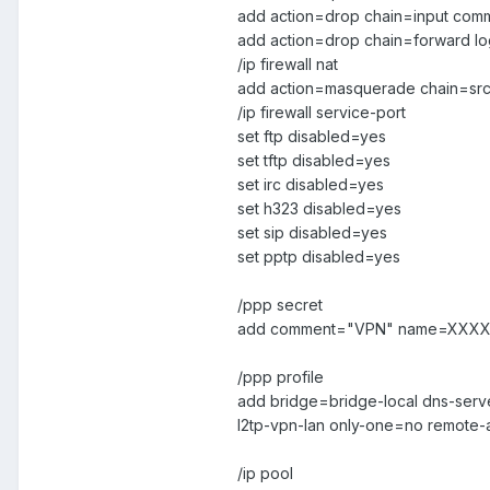
add action=drop chain=input com
add action=drop chain=forward
/ip firewall nat
add action=masquerade chain=srcn
/ip firewall service-port
set ftp disabled=yes
set tftp disabled=yes
set irc disabled=yes
set h323 disabled=yes
set sip disabled=yes
set pptp disabled=yes
/ppp secret
add comment="VPN" name=XXXXX
/ppp profile
add bridge=bridge-local dns-serve
l2tp-vpn-lan only-one=no remote-
/ip pool