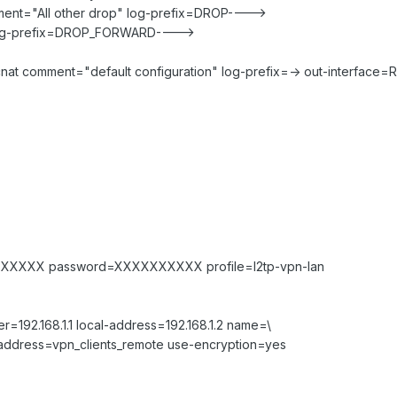
ment="All other drop" log-prefix=DROP---->
 log-prefix=DROP_FORWARD---->
at comment="default configuration" log-prefix=-> out-interface=
XXXX password=XXXXXXXXXX profile=l2tp-vpn-lan
r=192.168.1.1 local-address=192.168.1.2 name=\
address=vpn_clients_remote use-encryption=yes