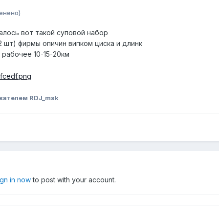
енено)
алось вот такой суповой набор
2 шт) фирмы опичин випком циска и длинк
 рабочее 10-15-20км
вателем RDJ_msk
ign in now
to post with your account.