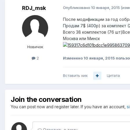
RDJ_msk
Опубликовано
10 января, 2015
(изм
После модификации за год собр
Продам 7$ (400р) за комплект (
Всего 38 комплектов (76 шт)Все
Москва или Минск
Новичок
2
Изменено
10 января, 2015
пользо
Вставить ник
Цитата
Join the conversation
You can post now and register later. If you have an account,
s
Ответить в тему...