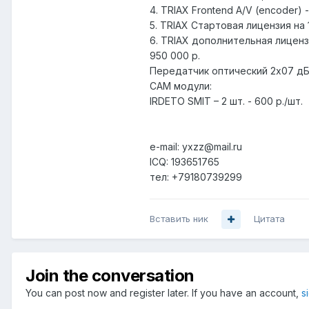
4. TRIAX Frontend A/V (encoder) -
5. TRIAX Стартовая лицензия на 
6. TRIAX дополнительная лицензи
950 000 р.
Передатчик оптический 2х07 дБ
CAM модули:
IRDETO SMIT – 2 шт. - 600 р./шт.
e-mail: yxzz@mail.ru
ICQ: 193651765
тел: +79180739299
Вставить ник
Цитата
Join the conversation
You can post now and register later. If you have an account,
s