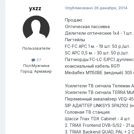
yxzz
Опубликовано
26 декабря, 2014
Продаю
Оптическая пассивка
Делители оптические 1х4 - 1 шт. 
Пигтейлы
FC-FC APC 1 м. - 19 шт. 50 р./шт.
Пользователи
SC APC 0,5 м. - 30 шт. 50 р./шт.
Патчкорды FC-LC (UPC) дуплексн
57
Пол:
Мужчина
коаксиальный кабель RG11
Город:
Армавир
Mediaflex M1150BE (медный) 305 м
Усилители ТВ сигнала Телемак АЕ21
Усилители ТВ сигнала TERRA Multib
Переменный эквалайзер VEQ-450 
SIP АДАПТЕР LINKSYS SPA2102 (но
Головная ТВ станция:
Шасси Triax TDX Cabinet - 4 шт.
2. TRIAX Frontend DVB-S/S2 - 21 ш
3. TRIAX Backend QUAD, PAL + 2 