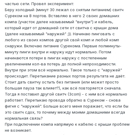
частью сети. Провел эксперимент:
Беру холодный (минут 30 лежал со снятым питанием) свитч
Суреком на 8 портов. Вставляю в него 2 своих домашних
компа (участок далее называемый "внутри") и кабель,
который идет от домашней сети от свитча с крыши дома
(далее называемый "наружей" ;)). Начинаю пинговать с
любого из своих компов другой свой комп и любой комп
снаружи. Включаю питание Сурекома. Первые полминуты-
минуту пинги внутри и наружу идут нормально. Потом
начинаются потери в пингах наружу с постепенным
увеличением кол-ва потерь до полной непроходимости.
Внутри при этом всё нормально. Такое только с "наружей"
происходит. Перетыкание разных портов результата не даёт.
Стоит дать свитчу остыть без питания (или может просто
большая пауза так влияет?), как всё повторяется сначала.
Тогда я поставил другой свитч (3com) - с ним всё нормально
работает. Перетыкаю провода обратно в Суреком - снова
фигня с "наружей". Больше всего меня поражает, что если бы
это свитч сдох, то почему между моими домашними всегда
нормальная связь?
При подключении компа напрямую к кабелю с крыши проблем
не возникает.